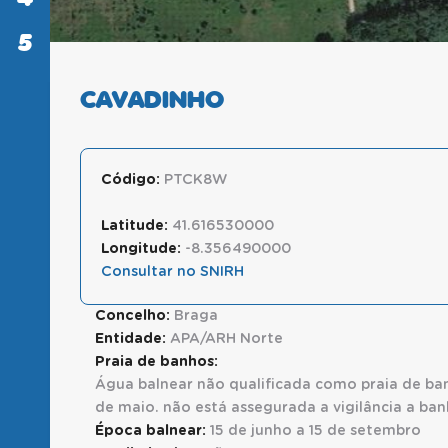
5
SABER
MAIS
CAVADINHO
Código:
PTCK8W
Latitude:
41.616530000
Longitude:
-8.356490000
Consultar no SNIRH
Concelho:
Braga
Entidade:
APA/ARH Norte
Praia de banhos:
Água balnear não qualificada como praia de ban
de maio. não está assegurada a vigilância a ban
Época balnear:
15 de junho a 15 de setembro