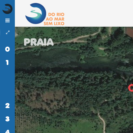
PRAIA
0
INÍCIO
1
DO
RIO
AO
MAR
SEM
LIXO
2
ATIVIDADES
3
MONITORIZAÇÃO
4
LITERACIA