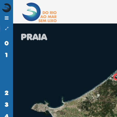
PRAIA
0
INÍCIO
1
DO
RIO
AO
MAR
SEM
LIXO
2
ATIVIDADES
3
MONITORIZAÇÃO
4
LITERACIA