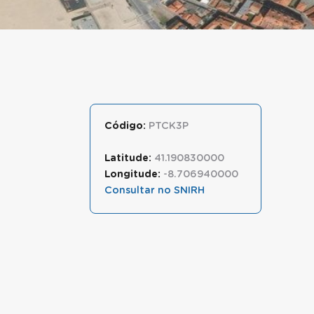
Código:
PTCK3P
Latitude:
41.190830000
Longitude:
-8.706940000
Consultar no SNIRH