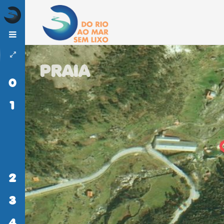
PRAIA
0
INÍCIO
1
DO
RIO
AO
MAR
SEM
LIXO
2
ATIVIDADES
3
MONITORIZAÇÃO
4
LITERACIA