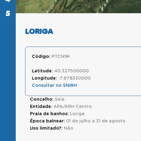
5
SABER
MAIS
LORIGA
Código:
PTCN9K
Latitude:
40.327500000
Longitude:
-7.678330000
Consultar no SNIRH
Concelho:
Seia
Entidade:
APA/ARH Centro
Praia de banhos:
Loriga
Época balnear:
01 de julho a 31 de agosto
Uso limitado?:
Não