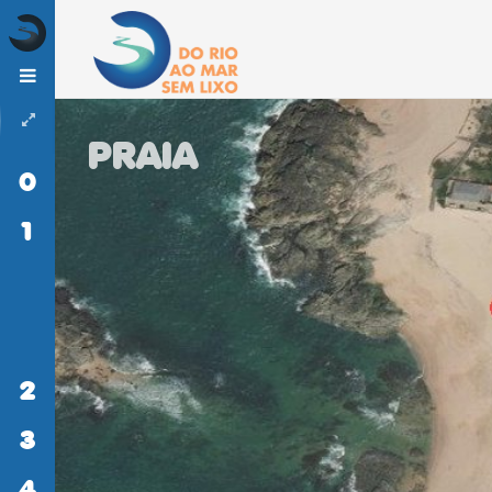
PRAIA
0
INÍCIO
1
DO
RIO
AO
MAR
SEM
LIXO
2
ATIVIDADES
3
MONITORIZAÇÃO
4
LITERACIA