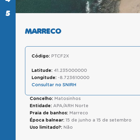
5
SABER
MAIS
MARRECO
Código:
PTCF2X
Latitude:
41.235000000
Longitude:
-8.723610000
Consultar no SNIRH
Concelho:
Matosinhos
Entidade:
APA/ARH Norte
Praia de banhos:
Marreco
Época balnear:
15 de junho a 15 de setembro
Uso limitado?:
Não