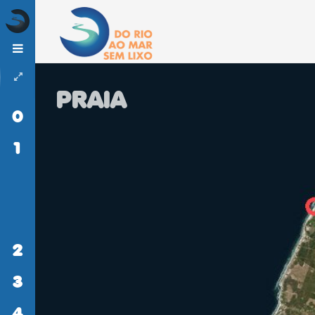
PRAIA
0
INÍCIO
1
DO
RIO
AO
MAR
SEM
LIXO
2
ATIVIDADES
3
MONITORIZAÇÃO
4
LITERACIA