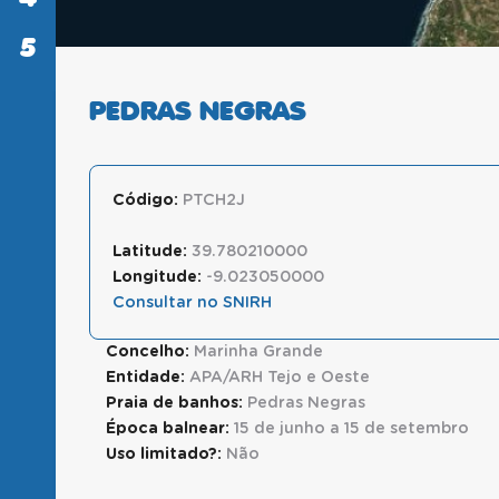
5
SABER
MAIS
PEDRAS NEGRAS
Código:
PTCH2J
Latitude:
39.780210000
Longitude:
-9.023050000
Consultar no SNIRH
Concelho:
Marinha Grande
Entidade:
APA/ARH Tejo e Oeste
Praia de banhos:
Pedras Negras
Época balnear:
15 de junho a 15 de setembro
Uso limitado?:
Não