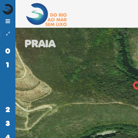
PRAIA
0
INÍCIO
1
DO
RIO
AO
MAR
SEM
LIXO
2
ATIVIDADES
3
MONITORIZAÇÃO
4
LITERACIA